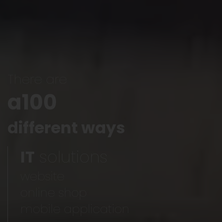
There are
a100
different ways
IT
solutions
website
online shop
mobile application